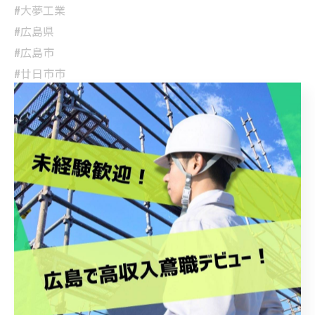
#大夢工業
#広島県
#広島市
#廿日市市
#足場工事
鳶職
求人募集
協力業者募集
建設業
足場のことなら何でもご相談ください
< 前のページ
一覧に戻る
次のページ >