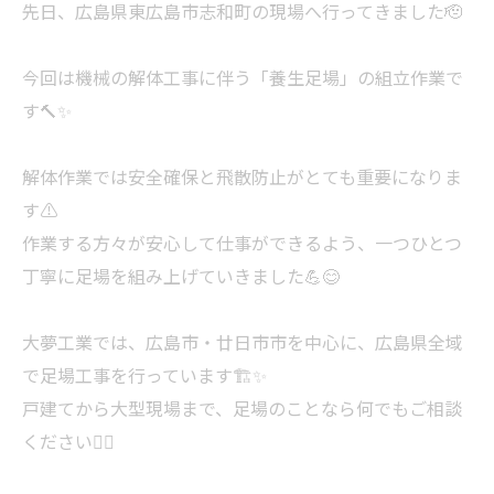
先日、広島県東広島市志和町の現場へ行ってきました🫡
今回は機械の解体工事に伴う「養生足場」の組立作業で
す🔨✨
解体作業では安全確保と飛散防止がとても重要になりま
す⚠️
作業する方々が安心して仕事ができるよう、一つひとつ
丁寧に足場を組み上げていきました💪😊
大夢工業では、広島市・廿日市市を中心に、広島県全域
で足場工事を行っています🏗️✨
戸建てから大型現場まで、足場のことなら何でもご相談
ください🙇‍♂️