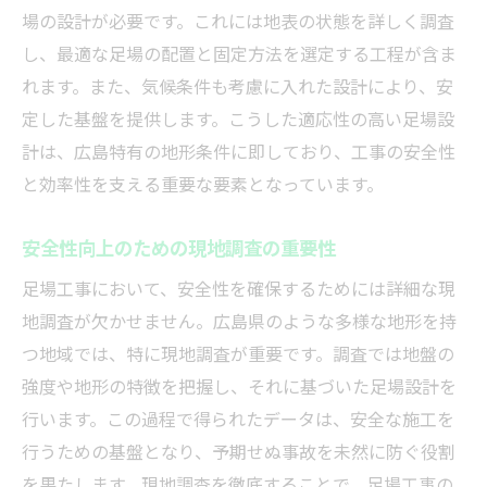
適切な見積もりを得るためのポイント
場の設計が必要です。これには地表の状態を詳しく調査
契約前に確認すべき保証内容
し、最適な足場の配置と固定方法を選定する工程が含ま
業者選びで失敗しないための注意点
れます。また、気候条件も考慮に入れた設計により、安
広島県での具体的な足場工事事例施工の流れと
定した基盤を提供します。こうした適応性の高い足場設
ポイント
計は、広島特有の地形条件に即しており、工事の安全性
代表的な施工事例に学ぶ成功の秘訣
と効率性を支える重要な要素となっています。
プロジェクトの初期段階での計画の重要性
安全性向上のための現地調査の重要性
工期短縮を可能にする効率的な工程管理
足場工事において、安全性を確保するためには詳細な現
足場工事でのリスク管理とその実践
地調査が欠かせません。広島県のような多様な地形を持
施工後の評価と継続的改善の取り組み
つ地域では、特に現地調査が重要です。調査では地盤の
地域特性を考慮した柔軟な対応策
強度や地形の特徴を把握し、それに基づいた足場設計を
足場工事がもたらす現場での安全性と生産性の
行います。この過程で得られたデータは、安全な施工を
向上
行うための基盤となり、予期せぬ事故を未然に防ぐ役割
安全基準を遵守した足場設計の重要性
を果たします。現地調査を徹底することで、足場工事の