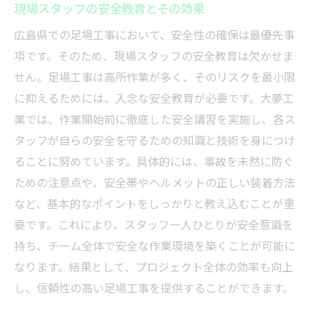
現場スタッフの安全教育とその効果
作業員の資格と経験による信頼性
広島県での足場工事において、安全性の確保は最優先事
トラブル発生時の対応力を問う
項です。そのため、現場スタッフの安全教育は欠かせま
施工終了後の評価とフォローアップ
せん。足場工事は高所作業が多く、そのリスクを最小限
広島県での足場工事における安全対策とその実
に抑えるためには、入念な安全教育が必要です。大夢工
践方法
業では、作業開始前に徹底した安全講習を実施し、各ス
安全対策を強化するための最新技術
タッフが自らの安全を守るための知識と技術を身につけ
訓練と教育による作業員のスキル向上
ることに努めています。具体的には、事故を未然に防ぐ
ための注意点や、安全帯やヘルメットの正しい装着方法
現場でのリスク管理の具体例
など、基本的なポイントをしっかりと教え込むことが重
安全第一を実現するための組織体制
要です。これにより、スタッフ一人ひとりが安全意識を
効果的な安全監査とその重要性
持ち、チーム全体で安全な作業環境を築くことが可能に
事故を未然に防ぐための日々の取り組み
なります。結果として、プロジェクト全体の効率も向上
し、信頼性の高い足場工事を提供することができます。