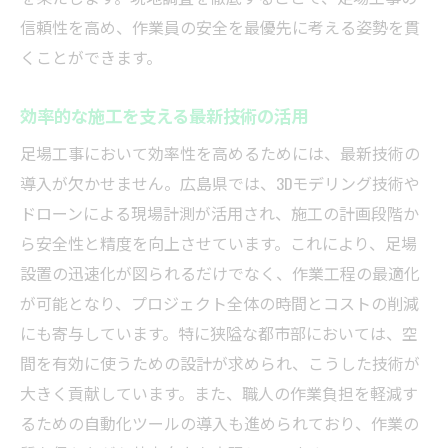
生産性向上を実現する設計の工夫
信頼性を高め、作業員の安全を最優先に考える姿勢を貫
足場が担う現場環境の改善
くことができます。
作業効率を高める動線設計
効率的な施工を支える最新技術の活用
安全性を高めるための技術革新
足場工事において効率性を高めるためには、最新技術の
プロジェクト全体への影響を考慮した設計
導入が欠かせません。広島県では、3Dモデリング技術や
広島県のプロジェクトに最適な足場工事を提供
ドローンによる現場計測が活用され、施工の計画段階か
するための条件
ら安全性と精度を向上させています。これにより、足場
地域に根ざしたサービスの提供
設置の迅速化が図られるだけでなく、作業工程の最適化
プロジェクトの規模に応じた柔軟な対応
が可能となり、プロジェクト全体の時間とコストの削減
工期と予算に合った提案の重要性
にも寄与しています。特に狭隘な都市部においては、空
技術革新を活用した施工の効率化
間を有効に使うための設計が求められ、こうした技術が
地域特有の気候条件への対応策
大きく貢献しています。また、職人の作業負担を軽減す
るための自動化ツールの導入も進められており、作業の
プロフェッショナルチームによる高品質な