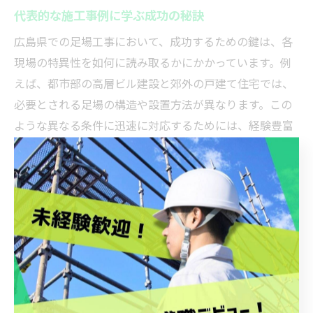
代表的な施工事例に学ぶ成功の秘訣
広島県での足場工事において、成功するための鍵は、各
現場の特異性を如何に読み取るかにかかっています。例
えば、都市部の高層ビル建設と郊外の戸建て住宅では、
必要とされる足場の構造や設置方法が異なります。この
ような異なる条件に迅速に対応するためには、経験豊富
なスタッフの知識と技術が不可欠です。また、地域の条
例や気候条件にも注目し、適切な資材の選定や施工スケ
ジュールの調整を行うことで、安全性と効率性を両立さ
せることが成功の秘訣と言えるでしょう。加えて、過去
の施工事例から学ぶことで、新たなプロジェクトでも柔
軟かつ迅速な対応が可能となり、顧客満足度の向上につ
ながります。
プロジェクトの初期段階での計画の重要性