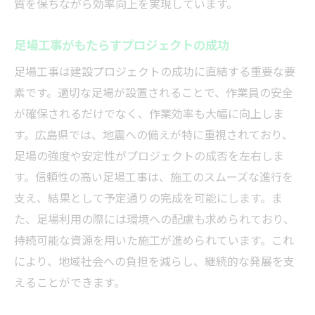
質を保ちながら効率向上を実現しています。
作業
広島県での足場工事がもたらすメリットと実際
足場工事がもたらすプロジェクトの成功
の成功事例
足場工事は建設プロジェクトの成功に直結する重要な要
実績豊富な企業による施工の信頼性
素です。適切な足場が設置されることで、作業員の安全
地域経済に貢献する足場工事
が確保されるだけでなく、作業効率も大幅に向上しま
成功事例から学ぶプロジェクト推進力
す。広島県では、地震への備えが特に重視されており、
地元企業との連携による相乗効果
足場の強度や安定性がプロジェクトの成否を左右しま
足場工事で得られるコミュニティへの貢献
す。信頼性の高い足場工事は、施工のスムーズな進行を
持続可能な施工を目指す取り組み
支え、結果として予定通りの完成を可能にします。ま
足場工事の信頼性を高めるための重要なチェッ
た、足場利用の際には環境への配慮も求められており、
クポイント
持続可能な資源を用いた施工が進められています。これ
により、地域社会への負担を減らし、継続的な発展を支
施工前に確認すべき安全基準
えることができます。
使用資材の耐久性と安全性の評価
施工計画の適正さを見極める方法