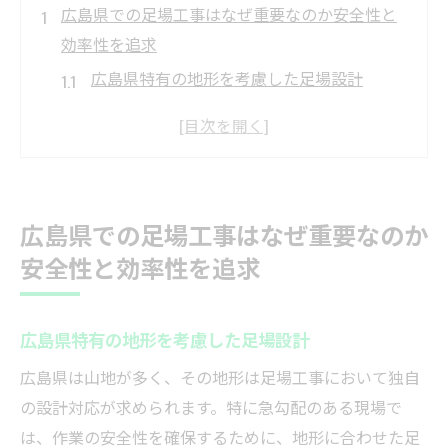
広島県での足場工事はなぜ重要なのか安全性と
効率性を追求
広島県特有の地形を考慮した足場設計
安全性向上のための現地調査の重要性
効率的な施工を支える最新技術の活用
足場工事がもたらすプロジェクトの成功
現場スタッフの安全教育とその効果
広島県での足場工事はなぜ重要なのか
足場工事が地域社会に与える影響
安全性と効率性を追求
足場工事の選び方広島県で信頼できる業者を見
つける秘訣
広島県特有の地形を考慮した足場設計
業者選定の基準となる安全対策の確認
広島県は山地が多く、その地形は足場工事において独自
施工実績と顧客の声をチェックする方法
の設計対応が求められます。特に急勾配のある現場で
広島県内での地元密着型業者の利点
は、作業の安全性を確保するために、地形に合わせた足