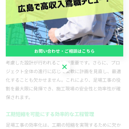
足場工事を成功裏に進めるには、プロジェクトの初期段
階での計画が肝要です。特に、足場設置の目的や使用期
間、現場の特性を踏まえた設計が求められます。この段
階での計画が不十分であれば、施工の進行に支障をきた
し、工期延長やコスト増加の原因となりかねません。例
お問い合わせ・ご相談はこちら
えば、広島県での実績を元に、地域特有の気候や地形を
考慮した設計が行われることが重要です。さらに、プロ
お問い合わせ・ご相談はこちら
ジェクト全体の進行に応じて柔軟に計画を見直し、最適
化することも欠かせません。これにより、足場工事の役
割を最大限に発揮でき、施工現場の安全性と効率性が確
保されます。
工期短縮を可能にする効率的な工程管理
足場工事の効率化は、工期の短縮を実現するために欠か