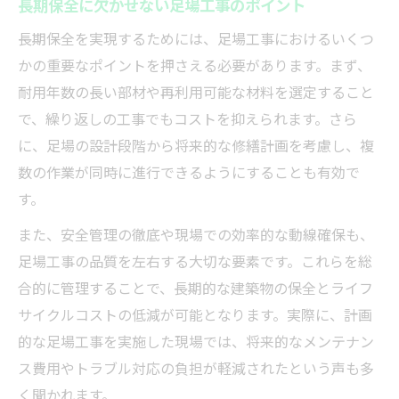
長期保全に欠かせない足場工事のポイント
複数工事同時進行なら足場工事の効率が向上
長期保全を実現するためには、足場工事におけるいくつ
足場工事を活用した複数工事同時進行のメ
かの重要なポイントを押さえる必要があります。まず、
リット
耐用年数の長い部材や再利用可能な材料を選定すること
工事の同時発注で足場工事費用を最小化す
で、繰り返しの工事でもコストを抑えられます。さら
る方法
に、足場の設計段階から将来的な修繕計画を考慮し、複
足場工事の効率化がもたらす総工費の削減
数の作業が同時に進行できるようにすることも有効で
効果
す。
複数工事の調整で足場工事の無駄を防ぐポ
また、安全管理の徹底や現場での効率的な動線確保も、
イント
足場工事の品質を左右する大切な要素です。これらを総
足場工事と関連工事の連携で成果を最大化
合的に管理することで、長期的な建築物の保全とライフ
サイクルコストの低減が可能となります。実際に、計画
的な足場工事を実施した現場では、将来的なメンテナン
ス費用やトラブル対応の負担が軽減されたという声も多
く聞かれます。