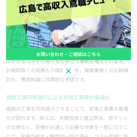
場が必要となる工事をまとめて実施することで、足場の
組立・解体費用を一度で済ませることが可能です。この
ような計画的な取り組みにより、足場工事費の低減とプ
ロジェクト全体の効率向上が実現できます。
実際に、国土交通省が推奨する建築物のライフサイクル
コスト算出方法や、LCC計算ツールを活用して、足場工事
お問い合わせ・ご相談はこちら
にかかるコストの見える化を行う事例も増えています。
お問い合わせ・ご相談はこちら
計画段階での見積もり精度向上や、複数業者との比較検
討も、費用削減に効果的な手法です。
複数工事同時進行による足場工事費の最適化
複数の工事を同時進行させることで、足場工事費の最適
化が図れます。例えば、外壁改修と屋上防水、窓サッシ
の交換など、足場が共通して必要な作業を一度に行うこ
とで、足場の組立・解体が一回で済み、コスト低減に直