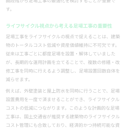
画段階から足場工事の最適化を検討することが重要で
化
す。
ライフサイクルコストを意識した足場工事
戦略
ライフサイクル視点から考える足場工事の重要性
足場工事費を圧縮する発注のタイミングと
足場工事をライフサイクルの視点で捉えることは、建築
選択肢
物のトータルコスト低減や資産価値維持に不可欠です。
足場工事費削減に効く建物設計のポイント
従来は工事ごとに都度足場を設置・解体していました
ライフサイクルコストで差がつく足場工事の工
が、長期的な運用計画を立てることで、複数の修繕・改
夫
修工事を同時に行えるよう調整し、足場設置回数自体を
足場工事の工夫がライフサイクルコストを
減らせます。
左右する理由
例えば、外壁塗装と屋上防水を同時に行うことで、足場
建築物の総コスト低減に貢献する足場工事
設置費用を一度で済ませることができ、ライフサイクル
の手法
コストの低減につながります。このような計画的な足場
ライフサイクルコスト算出に役立つ足場工
工事は、国土交通省が推奨する建築物のライフサイクル
事の実例
コスト管理にも合致しており、経済的かつ持続可能な資