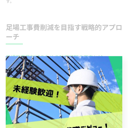
す。
足場工事費削減を目指す戦略的アプロ
ーチ
足場工事費削減のための計画段階の工夫とは
足場工事費を削減するためには、計画段階での工夫が極
めて重要です。ライフサイクルコストの観点から、建物
全体の修繕計画や維持管理計画に足場工事を組み込むこ
とで、無駄なコストの発生を防ぐことができます。特
に、将来発生する複数回の修繕や改修を見越したスケジ
ューリングがポイントとなります。
例えば、外壁塗装や屋根修繕など、同じタイミングで足