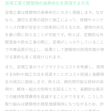
足場工事で建築物の長寿命化を実現する方法
効率的なライフサイクル計画と足場工事の関係
足場工事を活用した効率的な計画立案の秘
足場工事は建築物の長寿命化に大きく貢献します。なぜ
訣
なら、適切な足場の設計と施工によって、修繕やメンテ
ライフサイクルコスト計算と足場工事の最
ナンス作業が安全かつ効率的に行えるため、建物の劣化
適化
を最小限に抑えることが可能です。例えば、定期的な外
壁塗装や防水工事の際に、足場がしっかりしていること
足場工事で実現する工期短縮と効率化のコ
で作業品質が向上し、結果として建築物の耐用年数が伸
ツ
びる事例も多く見受けられます。
建築物の維持管理に役立つ足場工事の計画
法
また、足場工事のライフサイクルコストを考慮し、使用
する材料や施工方法を見直すことがコスト削減と長期保
足場工事費用の見える化で無駄を省く方法
全の両立に直結します。例えば、再利用可能な部材の採
足場工事費削減を目指す戦略的アプローチ
用や、解体・組立の効率化を図ることで、長期的な視点
足場工事費削減のための計画段階の工夫と
での維持管理費用を低減することができます。こうした
は
取り組みは建築物の資産価値保持にもつながるため、計
複数工事同時進行による足場工事費の最適