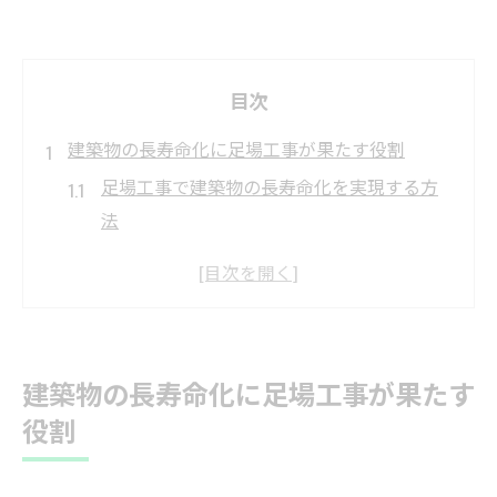
目次
建築物の長寿命化に足場工事が果たす役割
足場工事で建築物の長寿命化を実現する方
法
ライフサイクル視点から考える足場工事の
重要性
建築物の資産価値を守る足場工事の役割と
は
建築物の長寿命化に足場工事が果たす
長期保全に欠かせない足場工事のポイント
役割
足場工事が影響する建築物のライフサイク
ルコスト