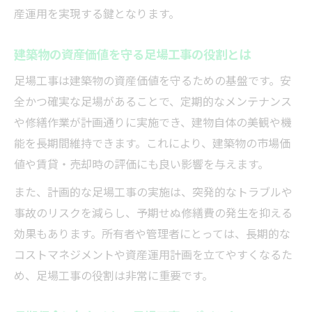
足場工事の選定がもたらす維持費用への影
産運用を実現する鍵となります。
響
建築物の資産価値を守る足場工事の役割とは
足場工事費用の見直しでコスト競争力を高
める
足場工事は建築物の資産価値を守るための基盤です。安
全かつ確実な足場があることで、定期的なメンテナンス
修繕周期を見据えた足場工事の最適化手法
や修繕作業が計画通りに実施でき、建物自体の美観や機
修繕周期を考慮した足場工事の最適な組み
能を長期間維持できます。これにより、建築物の市場価
方
値や賃貸・売却時の評価にも良い影響を与えます。
足場工事の計画が修繕コスト削減に直結す
る理由
また、計画的な足場工事の実施は、突発的なトラブルや
事故のリスクを減らし、予期せぬ修繕費の発生を抑える
長期修繕計画と足場工事の連携でコスト最
効果もあります。所有者や管理者にとっては、長期的な
適化
コストマネジメントや資産運用計画を立てやすくなるた
足場工事で修繕周期の延長を実現するポイ
め、足場工事の役割は非常に重要です。
ント
建物の耐用年数を踏まえた足場工事の工夫