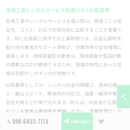
足場工事レンタルサービスの選び方と比較基準
足場工事のレンタルサービスを選ぶ際は、現場ごとの安
全性、コスト、対応力を総合的に比較することが重要で
す。特に広島県三原市での工事現場では、迅速な資材手
配や地元業者のサポート体制が、作業効率や安全確保に
直結します。地域密着型の業者は、現地調査や仮設計画
の柔軟な対応が期待できるため、現場の特性にあった足
場の手配がしやすいのが特徴です。
比較基準としては、レンタル料金の明確さ、資材の搬
入・搬出スピード、緊急時の対応力、設置・解体作業の
安全対策などが挙げられます。例えば、料金表が公開さ
れている業者は費用感を把握しやすく、予算管理がしや
すいです。また、現場ごとに異なる工期や規模に柔軟に
090-6433-7174
お問い合わせ
求人応募
対応できるプランがあるかも確認しましょう。