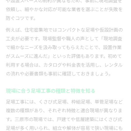
や設置スペースの制約が異なるため、事前に現地調査を
料金表やカタログを活用した価格比較術
依頼し、細やかな対応が可能な業者を選ぶことが失敗を
現場に合わせた足場工事調達の工夫と事例
防ぐコツです。
三共リース営業所情報を費用交渉に生かす
例えば、住宅密集地ではコンパクトな足場や仮設計画の
足場工事の総コストを抑えるポイント総ま
工夫が必要です。現場監督や職人の声として「現地調査
とめ
で細かなニーズを汲み取ってもらえたことで、設置作業
最新足場レンタルサービスの比較ポイント
がスムーズに進んだ」といった評価もあります。初めて
足場工事レンタルサービスの選び方と比較
利用する場合は、カタログや料金表を活用し、レンタル
基準
の流れや必要書類も事前に確認しておきましょう。
三共リース各営業所のサービス特徴を知る
最新足場工事レンタルカタログの注目点紹
現場に合う足場工事の種類と特徴を知る
介
足場工事には、くさび式足場、枠組足場、単管足場など
料金表から読み解く費用対効果の高い選択
複数の種類があり、それぞれ特徴と適合現場が異なりま
現場目線で評価する足場工事サービス比較
す。三原市の現場では、戸建てや低層建築にはくさび式
足場が多く用いられ、組立や解体が容易で狭い現場にも
現場の安全を守る足場工事実践ガイド