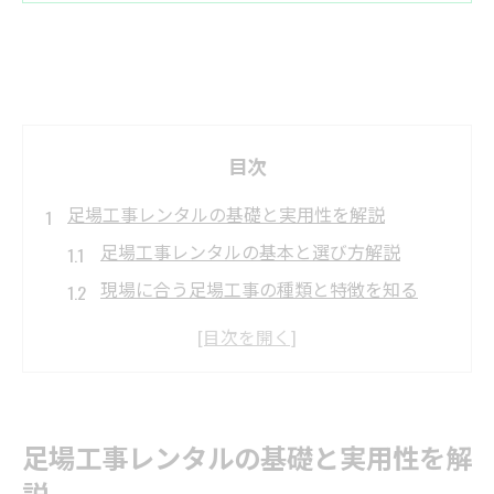
目次
足場工事レンタルの基礎と実用性を解説
足場工事レンタルの基本と選び方解説
現場に合う足場工事の種類と特徴を知る
足場工事レンタル利用のメリット徹底解説
三共リースの料金表を比較するポイント
足場工事レンタルカタログ活用法と注意点
現場目線で選ぶ足場工事レンタル活用法
足場工事レンタルの基礎と実用性を解
現場に適した足場工事レンタル活用の極意
説