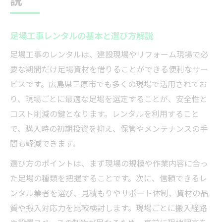
足場工事で重視すべき作業効率と安全性
三共リース営業所情報の賢い活用術
足場工事レンタルの基本と選び方解説
足場工事現場のニーズに応える選択肢
足場工事のレンタルは、建設現場やリフォーム現場で必
レンタル料金表でコスト管理を徹底しよう
要な期間だけ足場資材を借りることができる便利なサー
三原市で効率的な足場工事導入のコツ
ビスです。広島県三原市でも多くの現場で活用されてお
足場工事導入で失敗しない現場準備の方法
り、現場ごとに最適な足場を選定することが、安全性と
三原エリアでの足場工事レンタル活用手順
コスト削減の鍵となります。レンタルを利用すること
三共リース三原営業所のサービス特徴解説
で、購入時の初期投資を抑え、保管やメンテナンスの手
間も軽減できます。
レンタルカタログ活用で現場効率アップ
足場工事現場で即時調達を実現するコツ
選び方のポイントは、まず現場の規模や作業内容に合っ
足場工事を低コストで調達する秘訣とは
た足場の種類を把握することです。次に、信頼できるレ
ンタル業者を選び、見積もりやサポート体制、資材の品
足場工事レンタルでコスト削減を実現する
質や搬入対応力を比較検討します。現場ごとに搬入経路
方法