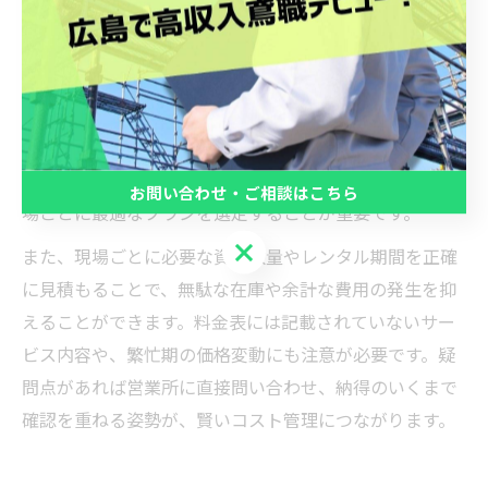
レンタル料金表でコスト管理を徹底しよう
足場工事のコスト管理を徹底するには、レンタル料金表
の活用が不可欠です。三共リースなど主要レンタル業者
の料金表を事前にチェックし、資材ごとの単価やセット
料金、追加費用の有無を把握しておくことで、予算超過
を未然に防げます。コストシミュレーションを行い、現
お問い合わせ・ご相談はこちら
場ごとに最適なプランを選定することが重要です。
お問い合わせ・ご相談はこちら
また、現場ごとに必要な資材数量やレンタル期間を正確
に見積もることで、無駄な在庫や余計な費用の発生を抑
えることができます。料金表には記載されていないサー
ビス内容や、繁忙期の価格変動にも注意が必要です。疑
問点があれば営業所に直接問い合わせ、納得のいくまで
確認を重ねる姿勢が、賢いコスト管理につながります。