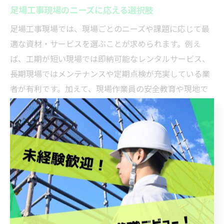
足場工事現場のニーズに応える選択肢
足場工事現場では、現場ごとのニーズや課題に応じて最
適な資材・サービスを選ぶことが求められます。例え
ば、工期が短い現場では即納可能なレンタルサービス、
長期現場ではメンテナンスや定期点検が充実している業
者が有利です。加えて、現場作業員の安全教育や現地で
の仮設計画サポートなど、付帯サービスの有無も業者選
定の重要なポイントとなります。
さらに、資材の品質や耐久性、現場の特殊形状に対応で
きる柔軟な施工提案ができるかどうかも現場効率化に直
結します。現場監督や協力業者は、過去の施工実績やユ
ーザーレビューなども参考にしながら、複数の選択肢を
比較検討することが成功への近道です。