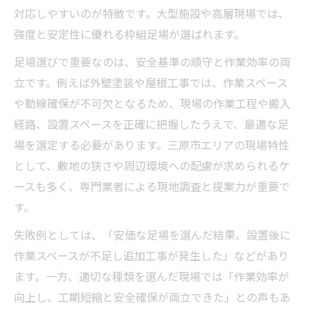
対応しやすいのが特徴です。大型施設や高層現場では、
足場工事で守るべき安全基準とチェック項
強度と安定性に優れる枠組足場が選ばれます。
目
現場で活かす足場工事レンタルの安全対策
足場選びで重要なのは、安全基準の順守と作業効率の両
立です。例えば外壁塗装や屋根工事では、作業スペース
三共リース提供の足場工事サービス活用例
や動線確保が不可欠となるため、現場の作業工程や搬入
足場工事現場での事故防止ポイント解説
経路、設置スペースを正確に把握したうえで、最適な足
レンタルカタログにある安全資材の選び方
場を選定する必要があります。三原市エリアの現場特性
として、敷地の狭さや周辺環境への配慮が求められるケ
ースも多く、専門業者による現地調査と提案力が重要で
す。
失敗例としては、「安価な足場を選んだ結果、設置後に
作業スペースが不足し追加工事が発生した」などがあり
ます。一方、適切な種類を選んだ現場では「作業効率が
向上し、工期短縮と安全確保が両立できた」との声もあ